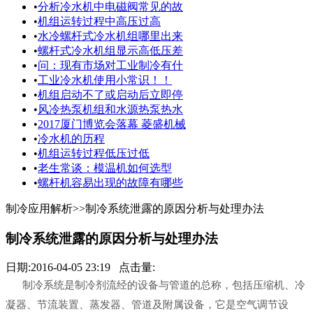
•
分析冷水机中电磁阀常见的故
•
机组运转过程中高压过高
•
水冷螺杆式冷水机组哪里出来
•
螺杆式冷水机组显示高低压差
•
问：现有市场对工业制冷有什
•
工业冷水机使用小常识！！
•
机组启动不了或启动后立即停
•
风冷热泵机组和水源热泵热水
•
2017厦门博览会落幕 菱盛机械
•
冷水机的历程
•
机组运转过程低压过低
•
老生常谈：模温机如何选型
•
螺杆机容易出现的故障有哪些
制冷应用解析>>
制冷系统泄露的原因分析与处理办法
制冷系统泄露的原因分析与处理办法
日期:2016-04-05 23:19 点击量:
制冷系统是制冷剂流经的设备与管道的总称，包括压缩机、冷
凝器、节流装置、蒸发器、管道及附属设备，它是空气调节设