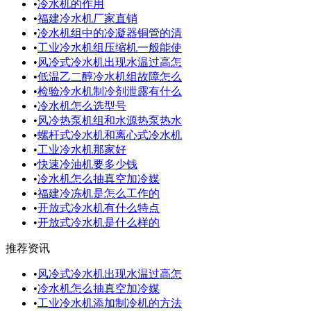
•
冷水机的作用
•
福建冷水机厂家直销
•
冷水机组中的冷凝器铜管的清
•
工业冷水机组压缩机一般能使
•
风冷式冷水机出现水温过高怎
•
低温乙二醇冷水机组故障怎么
•
检验冷水机制冷剂泄露有什么
•
冷水机怎么选型号
•
风冷热泵机组和水源热泵热水
•
螺杆式冷水机和离心式冷水机
•
工业冷水机那家好
•
快速冷油机要多少钱
•
冷水机怎么抽真空加冷媒
•
福建冷冻机是怎么工作的
•
开放式冷水机有什么特点
•
开放式冷水机是什么样的
推荐资讯
•
风冷式冷水机出现水温过高怎
•
冷水机怎么抽真空加冷媒
•
工业冷水机添加制冷机的方法