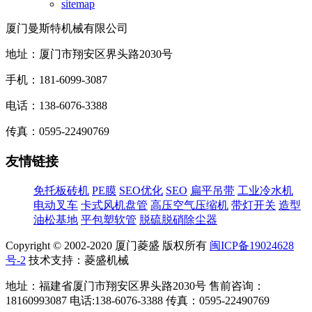
sitemap
厦门曼斯特机械有限公司
地址：厦门市翔安区界头路2030号
手机：181-6099-3087
电话：138-6076-3388
传真：0595-22490769
友情链接
免托板砖机
PE膜
SEO优化
SEO
扁平吊带
工业冷水机
电动叉车
卡式风机盘管
高压空气压缩机
带灯开关
造型
油松基地
平包塑软管
脱硫脱硝除尘器
Copyright © 2002-2020 厦门菱盛 版权所有
闽ICP备19024628
号-2
技术支持：菱盛机械
地址：福建省厦门市翔安区界头路2030号 售前咨询：
18160993087 电话:138-6076-3388 传真：0595-22490769