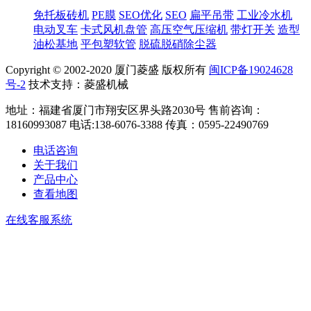
免托板砖机
PE膜
SEO优化
SEO
扁平吊带
工业冷水机
电动叉车
卡式风机盘管
高压空气压缩机
带灯开关
造型
油松基地
平包塑软管
脱硫脱硝除尘器
Copyright © 2002-2020 厦门菱盛 版权所有
闽ICP备19024628
号-2
技术支持：菱盛机械
地址：福建省厦门市翔安区界头路2030号 售前咨询：
18160993087 电话:138-6076-3388 传真：0595-22490769
电话咨询
关于我们
产品中心
查看地图
在线客服系统